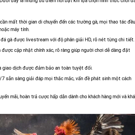
 Dưới đây là những ưu điểm nổi bật khi lựa chọn hình thức chơi đ
 cần mất thời gian di chuyển đến các trường gà, mọi thao tác đề
 hoặc máy tính.
đá gà được livestream với độ phân giải HD, rõ nét từng chi tiết.
 được cập nhật chính xác, rõ ràng giúp người chơi dễ dàng đặt
à giao dịch được đảm bảo an toàn tuyệt đối.
4/7 sẵn sàng giải đáp mọi thắc mắc, vấn đề phát sinh một cách
huyến mãi, hoàn trả cược hấp dẫn dành cho khách hàng mới và kh