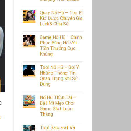
Quay Nổ Hũ – Top Bí
Kíp Được Chuyên Gia
Luck8 Chia Sẻ
Game Nổ Hũ – Chinh
Phục Bùng Nổ Với
Tiền Thưởng Cực
Khủng
Tool Nổ Hũ – Gợi Ý
Những Thông Tin
Quan Trọng Khi Sử
Dụng
Nổ Hũ Thần Tài –
Bật Mí Mẹo Chơi
D
Game Slot Luôn
Thắng
8
!
Tool Baccarat Và