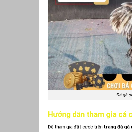
Đá gà on
Hướng dẫn tham gia cá 
Để tham gia đặt cược trên
trang đá gà 