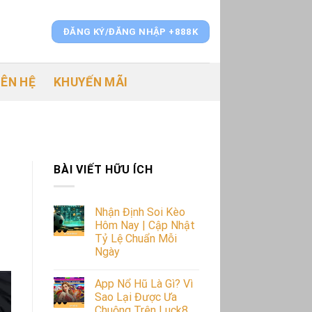
ĐĂNG KÝ/ĐĂNG NHẬP +888K
IÊN HỆ
KHUYẾN MÃI
BÀI VIẾT HỮU ÍCH
Nhận Định Soi Kèo
Hôm Nay | Cập Nhật
Tỷ Lệ Chuẩn Mỗi
Ngày
App Nổ Hũ Là Gì? Vì
Sao Lại Được Ưa
Chuộng Trên Luck8