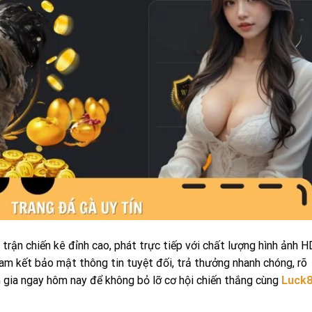
rận chiến kê đỉnh cao, phát trực tiếp với chất lượng hình ảnh H
am kết bảo mật thông tin tuyệt đối, trả thưởng nhanh chóng, rõ
 gia ngay hôm nay để không bỏ lỡ cơ hội chiến thắng cùng
Luck