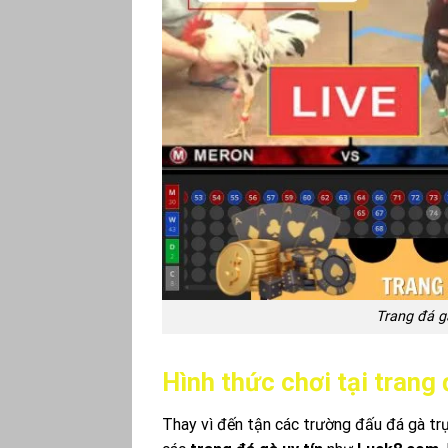
Trang đá g
Hình thức chơi tại trang 
Thay vì đến tận các trường đấu đá gà trự