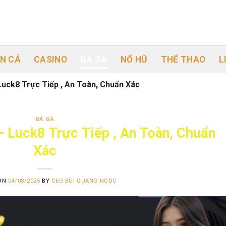
N CÁ
CASINO
ĐÁ GÀ
NỔ HŨ
THỂ THAO
L
Luck8 Trực Tiếp , An Toàn, Chuẩn Xác
ĐÁ GÀ
– Luck8 Trực Tiếp , An Toàn, Chuẩn
Xác
 ON
04/08/2025
BY
CEO BÙI QUANG NGỌC