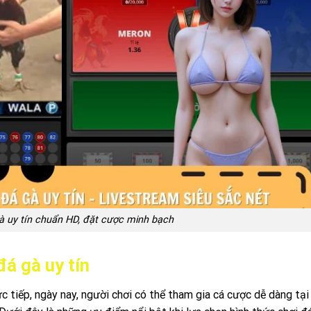
à uy tín chuẩn HD, đặt cược minh bạch
đá gà uy tín
c tiếp, ngày nay, người chơi có thể tham gia cá cược dễ dàng tại