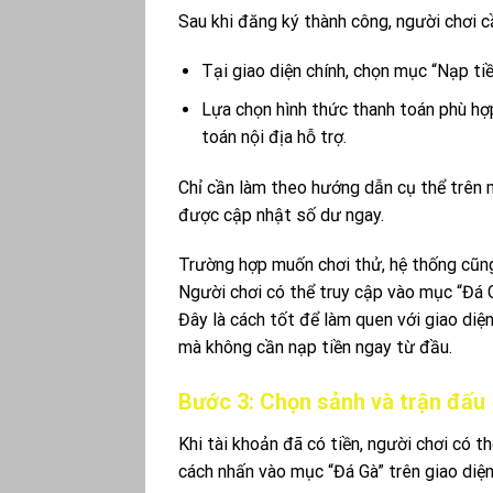
Sau khi đăng ký thành công, người chơi c
Tại giao diện chính, chọn mục “Nạp tiề
Lựa chọn hình thức thanh toán phù hợ
toán nội địa hỗ trợ.
Chỉ cần làm theo hướng dẫn cụ thể trên m
được cập nhật số dư ngay.
Trường hợp muốn chơi thử, hệ thống cũng
Người chơi có thể truy cập vào mục “Đá G
Đây là cách tốt để làm quen với giao diệ
mà không cần nạp tiền ngay từ đầu.
Bước 3: Chọn sảnh và trận đấu
Khi tài khoản đã có tiền, người chơi có t
cách nhấn vào mục “Đá Gà” trên giao diện