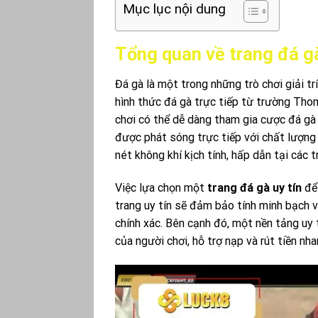
Mục lục nội dung
Tổng quan về trang đá gà
Đá gà là một trong những trò chơi giải tr
hình thức đá gà trực tiếp từ trường Thom
chơi có thể dễ dàng tham gia cược đá gà 
được phát sóng trực tiếp với chất lượng
nét không khí kịch tính, hấp dẫn tại các
Việc lựa chọn một
trang đá gà uy tín
để 
trang uy tín sẽ đảm bảo tính minh bạch v
chính xác. Bên cạnh đó, một nền tảng uy
của người chơi, hỗ trợ nạp và rút tiền nh