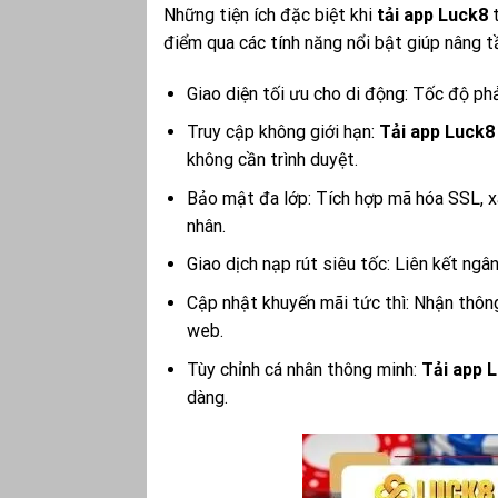
Những tiện ích đặc biệt khi
tải app Luck8
điểm qua các tính năng nổi bật giúp nâng tầ
Giao diện tối ưu cho di động: Tốc độ ph
Truy cập không giới hạn:
Tải app Luck8
không cần trình duyệt.
Bảo mật đa lớp: Tích hợp mã hóa SSL, x
nhân.
Giao dịch nạp rút siêu tốc: Liên kết ngân
Cập nhật khuyến mãi tức thì: Nhận thôn
web.
Tùy chỉnh cá nhân thông minh:
Tải app 
dàng.