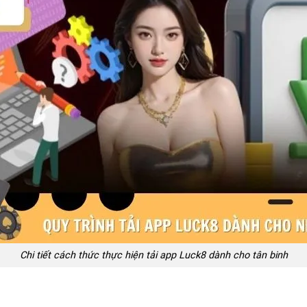
Chi tiết cách thức thực hiện tải app Luck8 dành cho tân binh