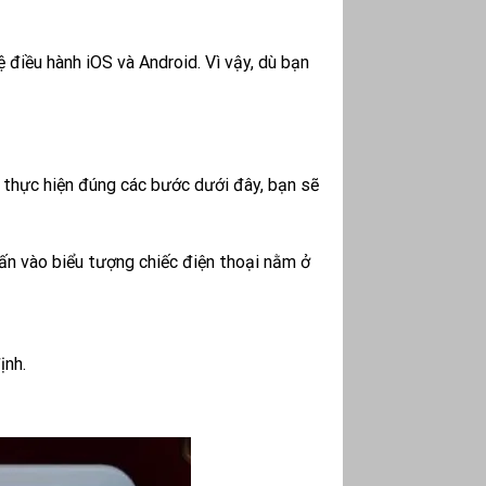
điều hành iOS và Android. Vì vậy, dù bạn
n thực hiện đúng các bước dưới đây, bạn sẽ
hấn vào biểu tượng chiếc điện thoại nằm ở
ịnh.