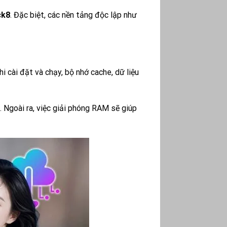
ck8
. Đặc biệt, các nền tảng độc lập như
cài đặt và chạy, bộ nhớ cache, dữ liệu
 Ngoài ra, việc giải phóng RAM sẽ giúp