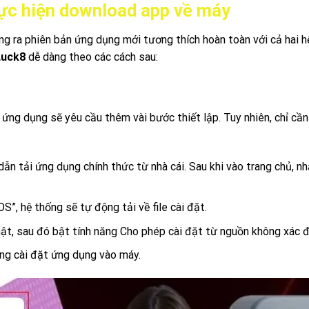
ực hiện download app về máy
 ra phiên bản ứng dụng mới tương thích hoàn toàn với cả hai hệ 
Luck8
dễ dàng theo các cách sau:
 ứng dụng sẽ yêu cầu thêm vài bước thiết lập. Tuy nhiên, chỉ cầ
ẫn tải ứng dụng chính thức từ nhà cái. Sau khi vào trang chủ, n
OS”, hệ thống sẽ tự động tải về file cài đặt.
t, sau đó bật tính năng Cho phép cài đặt từ nguồn không xác đ
ống cài đặt ứng dụng vào máy.