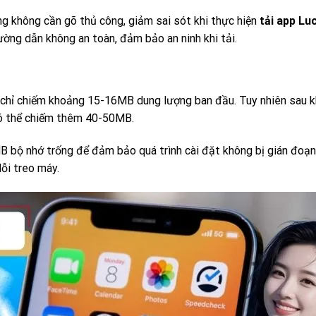
g không cần gõ thủ công, giảm sai sót khi thực hiện
tải app Lu
ờng dẫn không an toàn, đảm bảo an ninh khi tải.
hỉ chiếm khoảng 15-16MB dung lượng ban đầu. Tuy nhiên sau khi 
có thể chiếm thêm 40-50MB.
B bộ nhớ trống để đảm bảo quá trình cài đặt không bị gián đoạn.
ỗi treo máy.