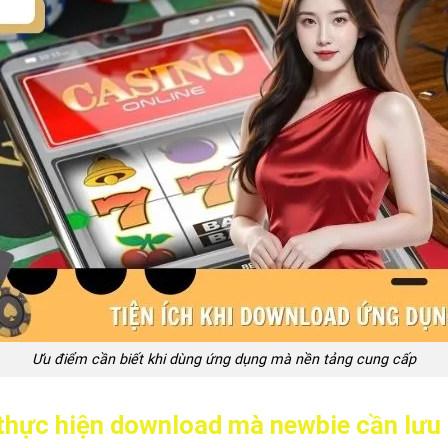
Ưu điểm cần biết khi dùng ứng dụng mà nền tảng cung cấp
 thực hiện download mà newbie cần lưu 