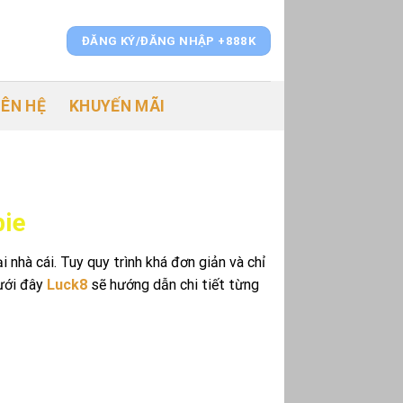
ĐĂNG KÝ/ĐĂNG NHẬP +888K
IÊN HỆ
KHUYẾN MÃI
bie
 nhà cái. Tuy quy trình khá đơn giản và chỉ
dưới đây
Luck8
sẽ hướng dẫn chi tiết từng