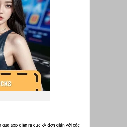
p qua app diễn ra cực kỳ đơn giản với các