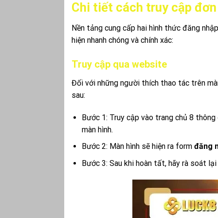
Chi tiết cách truy cập đơ
Nền tảng cung cấp hai hình thức đăng nhập 
hiện nhanh chóng và chính xác:
Truy cập qua website
Đối với những người thích thao tác trên mà
sau:
Bước 1: Truy cập vào trang chủ 8 thông
màn hình.
Bước 2: Màn hình sẽ hiện ra form
đăng 
Bước 3: Sau khi hoàn tất, hãy rà soát lại