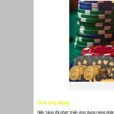
Qua ứng dụng
Nền tảng đã phát triển ứng dụng riêng nhằm