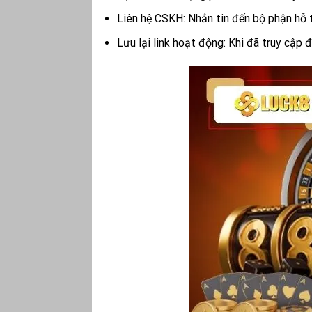
Liên hệ CSKH: Nhắn tin đến bộ phận hỗ 
Lưu lại link hoạt động: Khi đã truy cập