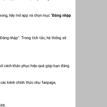
 xong, hãy mở app và chọn mục “
Đăng nhập
“Đăng nhập”. Trong tích tắc, hệ thống sẽ
 số cách khắc phục hiệu quả giúp bạn đăng
 các kênh chính thức như fanpage,
ính.