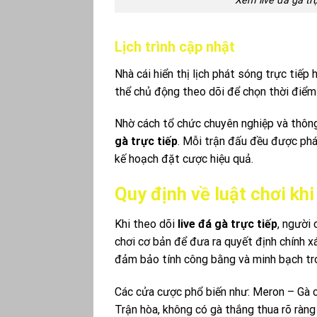
Xem live đá gà tr
Lịch trình cập nhật
Nhà cái hiển thị lịch phát sóng trực tiếp
thể chủ động theo dõi để chọn thời điểm 
Nhờ cách tổ chức chuyên nghiệp và thông
gà trực tiếp
. Mỗi trận đấu đều được phá
kế hoạch đặt cược hiệu quả.
Quy định về luật chơi khi
Khi theo dõi
live đá gà trực tiếp
, người
chơi cơ bản để đưa ra quyết định chính x
đảm bảo tính công bằng và minh bạch tro
Các cửa cược phổ biến như: Meron – Gà 
Trận hòa, không có gà thắng thua rõ ràng