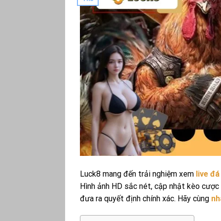
Luck8 mang đến trải nghiệm xem
live đá
Hình ảnh HD sắc nét, cập nhật kèo cược t
đưa ra quyết định chính xác. Hãy cùng
nh