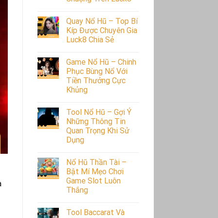
Quay Nổ Hũ – Top Bí
Kíp Được Chuyên Gia
Luck8 Chia Sẻ
Game Nổ Hũ – Chinh
Phục Bùng Nổ Với
Tiền Thưởng Cực
Khủng
Tool Nổ Hũ – Gợi Ý
Những Thông Tin
Quan Trọng Khi Sử
Dụng
Nổ Hũ Thần Tài –
Bật Mí Mẹo Chơi
Game Slot Luôn
à
Thắng
Tool Baccarat Và