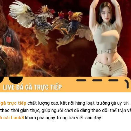
 gà trực tiếp
chất lượng cao, kết nối hàng loạt trường gà uy tín.
heo thời gian thực, giúp người chơi dễ dàng theo dõi thế trận v
à cái Luck8
khám phá ngay trong bài viết sau đây.