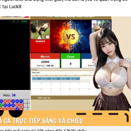
 tại Luck8.