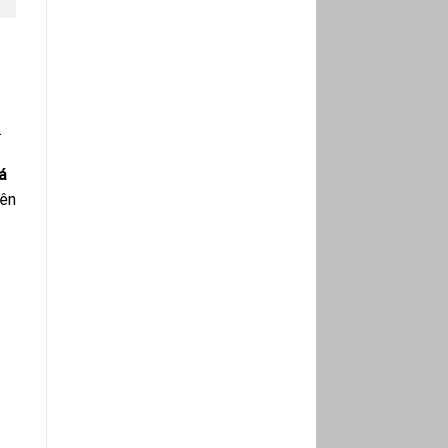
.
đá
lên