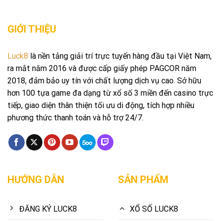
GIỚI THIỆU
Luck8
là nền tảng giải trí trực tuyến hàng đầu tại Việt Nam,
ra mắt năm 2016 và được cấp giấy phép PAGCOR năm
2018, đảm bảo uy tín với chất lượng dịch vụ cao. Sở hữu
hơn 100 tựa game đa dạng từ xổ số 3 miền đến casino trực
tiếp, giao diện thân thiện tối ưu di động, tích hợp nhiều
phương thức thanh toán và hỗ trợ 24/7.
HƯỚNG DẪN
SẢN PHẨM
ĐĂNG KÝ LUCK8
XỔ SỐ LUCK8