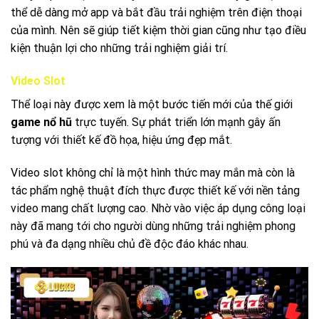
thể dễ dàng mở app và bắt đầu trải nghiệm trên điện thoại
của mình. Nên sẽ giúp tiết kiệm thời gian cũng như tạo điều
kiện thuận lợi cho những trải nghiệm giải trí.
Video Slot
Thể loại này được xem là một bước tiến mới của thế giới
game nổ hũ
trực tuyến. Sự phát triển lớn mạnh gây ấn
tượng với thiết kế đồ họa, hiệu ứng đẹp mắt.
Video slot không chỉ là một hình thức may mắn mà còn là
tác phẩm nghệ thuật đích thực được thiết kế với nền tảng
video mang chất lượng cao. Nhờ vào việc áp dụng công loại
này đã mang tới cho người dùng những trải nghiệm phong
phú và đa dạng nhiều chủ đề độc đáo khác nhau.