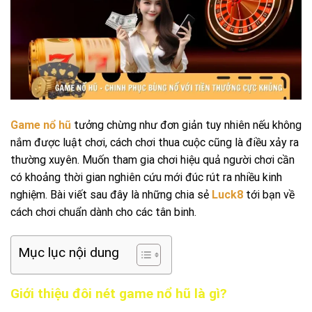
Game nổ hũ
tưởng chừng như đơn giản tuy nhiên nếu không
nắm được luật chơi, cách chơi thua cuộc cũng là điều xảy ra
thường xuyên. Muốn tham gia chơi hiệu quả người chơi cần
có khoảng thời gian nghiên cứu mới đúc rút ra nhiều kinh
nghiệm. Bài viết sau đây là những chia sẻ
Luck8
tới bạn về
cách chơi chuẩn dành cho các tân binh.
Mục lục nội dung
Giới thiệu đôi nét game nổ hũ là gì?