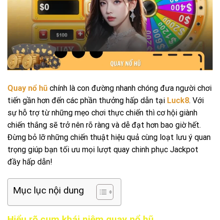
Quay nổ hũ
chính là con đường nhanh chóng đưa người chơi
tiến gần hơn đến các phần thưởng hấp dẫn tại
Luck8
. Với
sự hỗ trợ từ những mẹo chơi thực chiến thì cơ hội giành
chiến thắng sẽ trở nên rõ ràng và dễ đạt hơn bao giờ hết.
Đừng bỏ lỡ những chiến thuật hiệu quả cùng loạt lưu ý quan
trọng giúp bạn tối ưu mọi lượt quay chinh phục Jackpot
đầy hấp dẫn!
Mục lục nội dung
Hiểu rõ cụm khái niệm quay nổ hũ