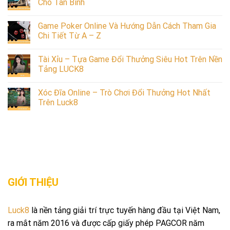
Cho Tân Binh
Game Poker Online Và Hướng Dẫn Cách Tham Gia
Chi Tiết Từ A – Z
Tài Xỉu – Tựa Game Đổi Thưởng Siêu Hot Trên Nền
Tảng LUCK8
Xóc Đĩa Online – Trò Chơi Đổi Thưởng Hot Nhất
Trên Luck8
GIỚI THIỆU
Luck8
là nền tảng giải trí trực tuyến hàng đầu tại Việt Nam,
ra mắt năm 2016 và được cấp giấy phép PAGCOR năm