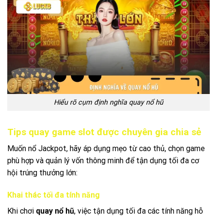
Hiểu rõ cụm định nghĩa quay nổ hũ
Tips quay game slot được chuyên gia chia sẻ
Muốn nổ Jackpot, hãy áp dụng mẹo từ cao thủ, chọn game
phù hợp và quản lý vốn thông minh để tận dụng tối đa cơ
hội trúng thưởng lớn:
Khai thác tối đa tính năng
Khi chơi
quay nổ hũ
, việc tận dụng tối đa các tính năng hỗ