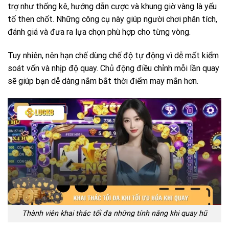
trợ như thống kê, hướng dẫn cược và khung giờ vàng là yếu
tố then chốt. Những công cụ này giúp người chơi phân tích,
đánh giá và đưa ra lựa chọn phù hợp cho từng vòng.
Tuy nhiên, nên hạn chế dùng chế độ tự động vì dễ mất kiểm
soát vốn và nhịp độ quay. Chủ động điều chỉnh mỗi lần quay
sẽ giúp bạn dễ dàng nắm bắt thời điểm may mắn hơn.
Thành viên khai thác tối đa những tính năng khi quay hũ