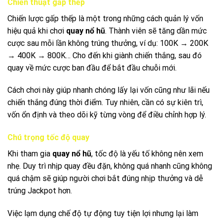
Chiến thuật gấp thếp
Chiến lược gấp thếp là một trong những cách quản lý vốn
hiệu quả khi chơi
quay nổ hũ
. Thành viên sẽ tăng dần mức
cược sau mỗi lần không trúng thưởng, ví dụ: 100K → 200K
→ 400K → 800K… Cho đến khi giành chiến thắng, sau đó
quay về mức cược ban đầu để bắt đầu chuỗi mới.
Cách chơi này giúp nhanh chóng lấy lại vốn cũng như lãi nếu
chiến thắng đúng thời điểm. Tuy nhiên, cần có sự kiên trì,
vốn ổn định và theo dõi kỹ từng vòng để điều chỉnh hợp lý.
Chú trọng tốc độ quay
Khi tham gia
quay nổ hũ
, tốc độ là yếu tố không nên xem
nhẹ. Duy trì nhịp quay đều đặn, không quá nhanh cũng không
quá chậm sẽ giúp người chơi bắt đúng nhịp thưởng và dễ
trúng Jackpot hơn.
Việc lạm dụng chế độ tự động tuy tiện lợi nhưng lại làm