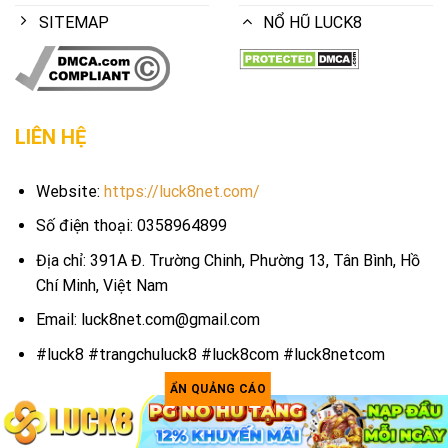
SITEMAP
NỔ HŨ LUCK8
LIÊN HỆ
Website:
https://luck8net.com/
Số điện thoại: 0358964899
Địa chỉ: 391A Đ. Trường Chinh, Phường 13, Tân Bình, Hồ
Chí Minh, Việt Nam
Email:
luck8net.com@gmail.com
#luck8 #trangchuluck8 #luck8com #luck8netcom
ẨN QUẢNG CÁO