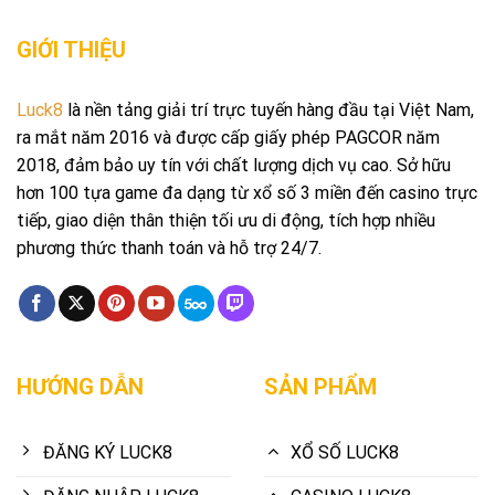
GIỚI THIỆU
Luck8
là nền tảng giải trí trực tuyến hàng đầu tại Việt Nam,
ra mắt năm 2016 và được cấp giấy phép PAGCOR năm
2018, đảm bảo uy tín với chất lượng dịch vụ cao. Sở hữu
hơn 100 tựa game đa dạng từ xổ số 3 miền đến casino trực
tiếp, giao diện thân thiện tối ưu di động, tích hợp nhiều
phương thức thanh toán và hỗ trợ 24/7.
HƯỚNG DẪN
SẢN PHẨM
ĐĂNG KÝ LUCK8
XỔ SỐ LUCK8