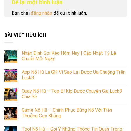
Để lại một bình luận
Bạn phải
đăng nhập
để gửi bình luận.
BÀI VIẾT HỮU ÍCH
Nhận Định Soi Kèo Hôm Nay | Cập Nhật Tỷ Lệ
Chuẩn Mỗi Ngày
App Nổ Hũ Là Gì? Vì Sao Lại Được Ưa Chuộng Trên
Luck8
Quay Nổ Hũ – Top Bí Kíp Được Chuyên Gia Luck8
Chia Sẻ
Game Nổ Hũ – Chinh Phục Bùng Nổ Với Tiền
Thưởng Cực Khủng
Tool Nổ Hũ – Gợi Ý Những Thông Tin Quan Trọng