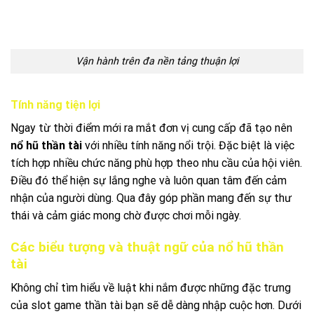
Vận hành trên đa nền tảng thuận lợi
Tính năng tiện lợi
Ngay từ thời điểm mới ra mắt đơn vị cung cấp đã tạo nên
nổ hũ thần tài
với nhiều tính năng nổi trội. Đặc biệt là việc
tích hợp nhiều chức năng phù hợp theo nhu cầu của hội viên.
Điều đó thể hiện sự lắng nghe và luôn quan tâm đến cảm
nhận của người dùng. Qua đây góp phần mang đến sự thư
thái và cảm giác mong chờ được chơi mỗi ngày.
Các biểu tượng và thuật ngữ của nổ hũ thần
tài
Không chỉ tìm hiểu về luật khi nắm được những đặc trưng
của slot game thần tài bạn sẽ dễ dàng nhập cuộc hơn. Dưới