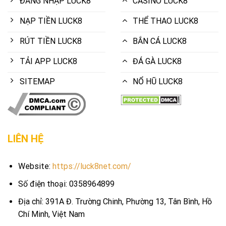
ĐĂNG NHẬP LUCK8
CASINO LUCK8
NẠP TIỀN LUCK8
THỂ THAO LUCK8
RÚT TIỀN LUCK8
BẮN CÁ LUCK8
TẢI APP LUCK8
ĐÁ GÀ LUCK8
SITEMAP
NỔ HŨ LUCK8
LIÊN HỆ
Website:
https://luck8net.com/
Số điện thoại: 0358964899
Địa chỉ: 391A Đ. Trường Chinh, Phường 13, Tân Bình, Hồ
Chí Minh, Việt Nam