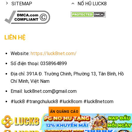
SITEMAP
NỔ HŨ LUCK8
LIÊN HỆ
Website:
https://luck8net.com/
Số điện thoại: 0358964899
Địa chỉ: 391A Đ. Trường Chinh, Phường 13, Tân Bình, Hồ
Chí Minh, Việt Nam
Email:
luck8net.com@gmail.com
#luck8 #trangchuluck8 #luck8com #luck8netcom
ẨN QUẢNG CÁO