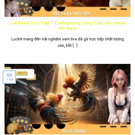
Live Đá Gà Trực Tiếp – Thưởng Nóng Từng Trận, Kèo Chuẩn
Mỗi Ngày
Luck8 mang đến trải nghiệm xem live đá gà trực tiếp chất lượng
cao, kết [...]
04
Th8