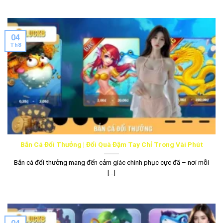
04
Th8
Bắn Cá Đổi Thưởng | Đổi Quà Đậm Tay Chỉ Trong Vài Phút
Bắn cá đổi thưởng mang đến cảm giác chinh phục cực đã – nơi mỗi
[...]