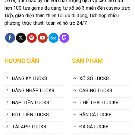
2018, đảm bảo uy tín với chất lượng dịch vụ cao. Sở hữu
hơn 100 tựa game đa dạng từ xổ số 3 miền đến casino trực
tiếp, giao diện thân thiện tối ưu di động, tích hợp nhiều
phương thức thanh toán và hỗ trợ 24/7.
HƯỚNG DẪN
SẢN PHẨM
ĐĂNG KÝ LUCK8
XỔ SỐ LUCK8
ĐĂNG NHẬP LUCK8
CASINO LUCK8
NẠP TIỀN LUCK8
THỂ THAO LUCK8
RÚT TIỀN LUCK8
BẮN CÁ LUCK8
TẢI APP LUCK8
ĐÁ GÀ LUCK8