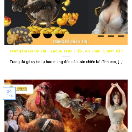
Trang Đá Gà Uy Tín – Luck8 Trực Tiếp , An Toàn, Chuẩn Xác
Trang đá gà uy tín tự hào mang đến các trận chiến kê đỉnh cao, [...]
04
Th8