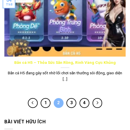
04
Th8
Bắn cá H5 – Thỏa Sức Săn Rồng, Rinh Vàng Cực Khủng
Bắn cá H5 đang gây sốt nhờ lối chơi săn thưởng sôi động, giao diện
[...]
1
2
3
4
BÀI VIẾT HỮU ÍCH