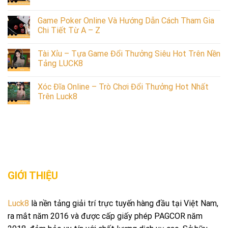
Game Poker Online Và Hướng Dẫn Cách Tham Gia
Chi Tiết Từ A – Z
Tài Xỉu – Tựa Game Đổi Thưởng Siêu Hot Trên Nền
Tảng LUCK8
Xóc Đĩa Online – Trò Chơi Đổi Thưởng Hot Nhất
Trên Luck8
GIỚI THIỆU
Luck8
là nền tảng giải trí trực tuyến hàng đầu tại Việt Nam,
ra mắt năm 2016 và được cấp giấy phép PAGCOR năm